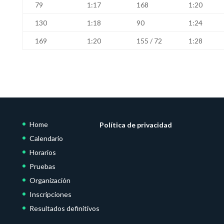
79
1:17
168
1:20
130
1:18
90
1:24
169
1:20
155 / 72
1:28
Home
Política de privacidad
Calendario
Horarios
Pruebas
Organización
Inscripciones
Resultados definitivos