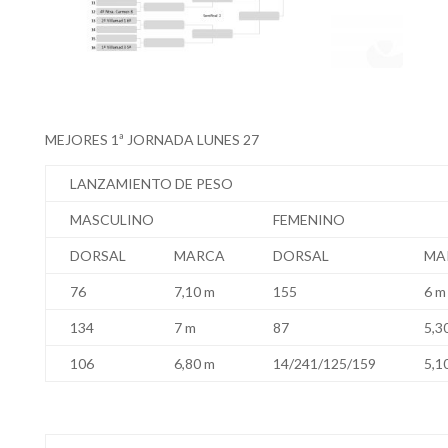
MEJORES 1ª JORNADA LUNES 27
LANZAMIENTO DE PESO
MASCULINO
FEMENINO
DORSAL
MARCA
DORSAL
MA
76
7,10 m
155
6 m
134
7 m
87
5,3
106
6,80 m
14/241/125/159
5,1